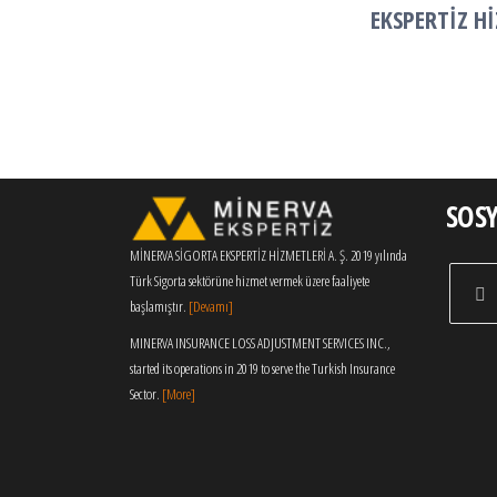
EKSPERTİZ Hİ
SOS
MİNERVA SİGORTA EKSPERTİZ HİZMETLERİ A. Ş. 2019 yılında
Türk Sigorta sektörüne hizmet vermek üzere faaliyete
başlamıştır.
[Devamı]
MINERVA INSURANCE LOSS ADJUSTMENT SERVICES INC.,
started its operations in 2019 to serve the Turkish Insurance
Sector.
[More]