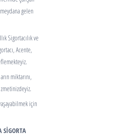
e meydana gelen
ık Sigortacılık ve
ortacı, Acente,
eflemekteyiz.
arın miktarını,
izmetinizdeyiz.
 yaşayabilmek için
 SİGORTA