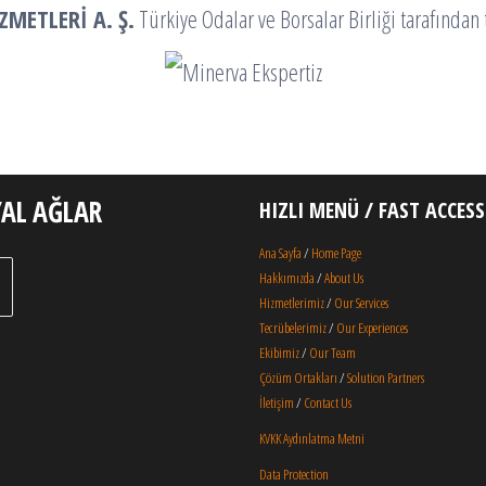
ZMETLERİ A. Ş.
Türkiye Odalar ve Borsalar Birliği tarafından t
YAL AĞLAR
HIZLI MENÜ / FAST ACCESS
Ana Sayfa
/
Home Page
Hakkımızda
/
About Us
Hizmetlerimiz
/
Our Services
Tecrübelerimiz
/
Our Experiences
Ekibimiz
/
Our Team
Çözüm Ortakları
/
Solution Partners
İletişim
/
Contact Us
KVKK Aydınlatma Metni
Data Protection