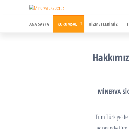
İçeriğe
atla
ANA SAYFA
KURUMSAL
HIZMETLERIMIZ
T
Hakkımı
MİNERVA SİG
Tüm Türkiye’de 
adresinde tüm T