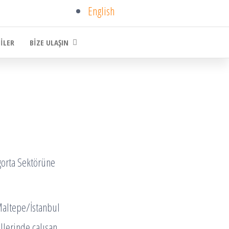
English
GILER
BIZE ULAŞIN
gorta Sektörüne
Maltepe/İstanbul
llerinde çalışan