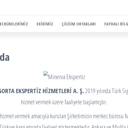
ECRÜBELERIMIZ
EKIBIMIZ
ÇÖZÜM ORTAKLARI
FAYDALI BIL
zda
ORTA EKSPERTİZ HİZMETLERİ A. Ş.
2019 yılında Türk Si
hizmet vermek üzere faaliyete başlamıştır.
hizmet vermek amacıyla kurulan Şirketimizin merkez bürosu 
ürkiye kapsamında faaliyet göstermektedir. Ankara ve Muğla i