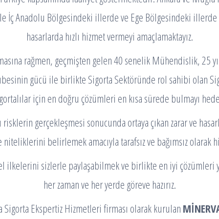
ile İç Anadolu Bölgesindeki illerde ve Ege Bölgesindeki illerd
hasarlarda hızlı hizmet vermeyi amaçlamaktayız.
lmasına rağmen, geçmişten gelen 40 senelik Mühendislik, 25 yıll
besinin gücü ile birlikte Sigorta Sektöründe rol sahibi olan Sig
gortalılar için en doğru çözümleri en kısa sürede bulmayı hed
 risklerin gerçekleşmesi sonucunda ortaya çıkan zarar ve hasarl
 niteliklerini belirlemek amacıyla tarafsız ve bağımsız olarak h
l ilkelerini sizlerle paylaşabilmek ve birlikte en iyi çözümleri
her zaman ve her yerde göreve hazırız.
a Sigorta Ekspertiz Hizmetleri firması olarak kurulan
MİNERVA