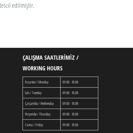
escil edilmiştir.
ÇALIŞMA SAATLERİMİZ /
WORKING HOURS
Pazartesi / Monday
09:00 - 18:00
Salı / Tuesday
09:00 - 18:00
Çarşamba / Wednesday
09:00 - 18:00
Perşembe / Thursday
09:00 - 18:00
Cuma / Friday
09:00 - 18:00